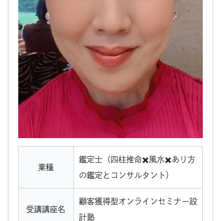
鑑定士（四柱推命✖️風水✖️あり方
業種
の鑑定とコンサルタント）
顧客獲得型オンラインセミナー設
受講講座名
計塾